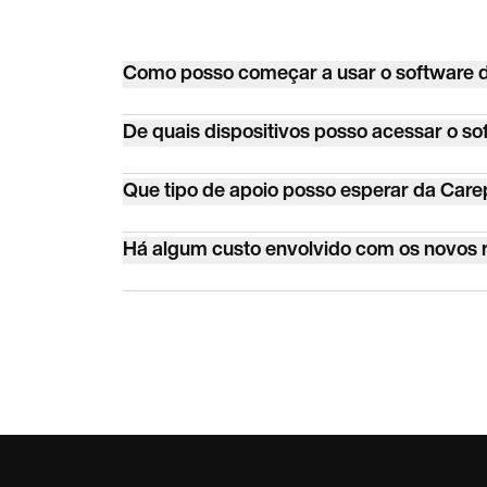
Como posso começar a usar o software d
Basta se inscrever no site da Carepatron e 
De quais dispositivos posso acessar o s
personalizar o software de acordo com as ne
O software de acupuntura da Carepatron pod
Que tipo de apoio posso esperar da Care
Você está livre para acessar nosso softwar
A Carepatron oferece suporte dedicado de 
Há algum custo envolvido com os novos r
desafios de configuração ou dúvidas contínu
Atualizações contínuas e novos recursos faz
mantendo sua clínica sempre à frente com a