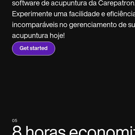
SMS and email
Clinical not
software de acupuntura da Carepatron
Experimente uma facilidade e eficiênci
incomparáveis no gerenciamento de su
acupuntura hoje!
Get started
05
8 horas economi