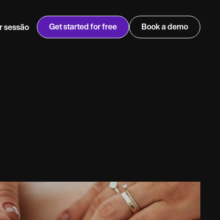
Get started for free
Book a demo
ar sessão
w
Jen built LifeLoong Therapy alongside a demanding finance
 every type of practitioner — find the tools built for
career, with clients across the world.
Grow your business
View Jen’s story
Gestão de clínicas
Conformidade e segurança
IA da Carepatron
Ver o fluxo de trabalho completo