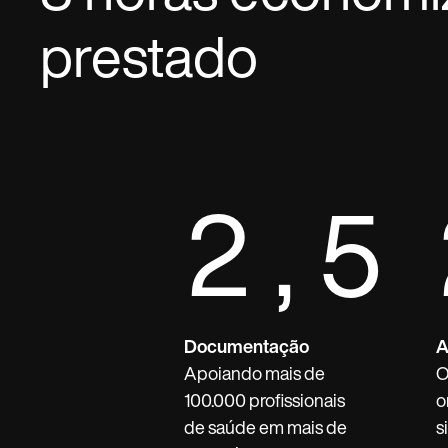
prestado
2,5
Documentação
A
Apoiando mais de
O
100.000 profissionais
o
de saúde em mais de
s