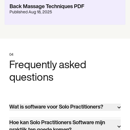
Back Massage Techniques PDF
Published
Aug 18, 2025
04
Frequently asked
questions
Wat is software voor Solo Practitioners?
Solo Practitioners Software is een uitgebreide
Hoe kan Solo Practitioners Software mijn
tool die is ontworpen om praktijkbeheertaken