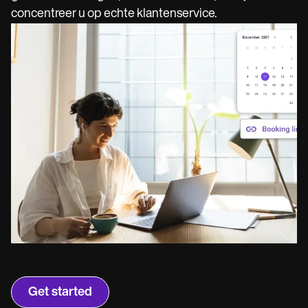
Life coaches
Insurance claims
concentreer u op echte klantenservice.
Speech therapists
Massage therapists
Personal trainers
Get started