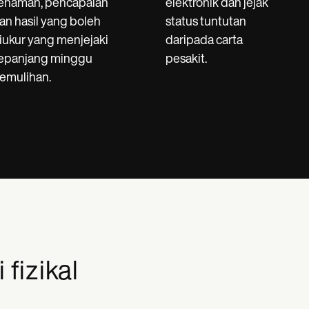
enaman, pencapaian
elektronik dan jejak
an hasil yang boleh
status tuntutan
iukur yang menjejaki
daripada carta
epanjang minggu
pesakit.
emulihan.
 fizikal