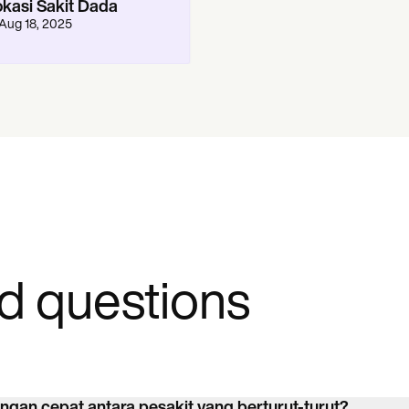
okasi Sakit Dada
Aug 18, 2025
d questions
an cepat antara pesakit yang berturut-turut?