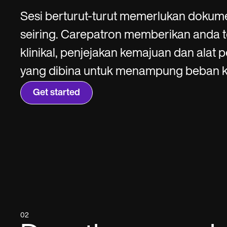
SMS and email
Clinical not
Sesi berturut-turut memerlukan dokum
seiring. Carepatron memberikan anda 
klinikal, penjejakan kemajuan dan alat 
yang dibina untuk menampung beban k
Get started
02