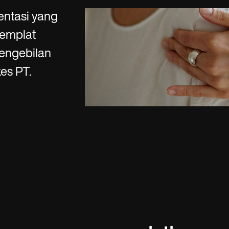
es
Insurance claims
entasi yang
templat
pengebilan
es PT.