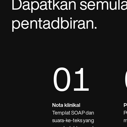
Dapatkan semula 
pentadbiran.
01
Nota klinikal
P
Templat SOAP dan
P
suara-ke-teks yang
m