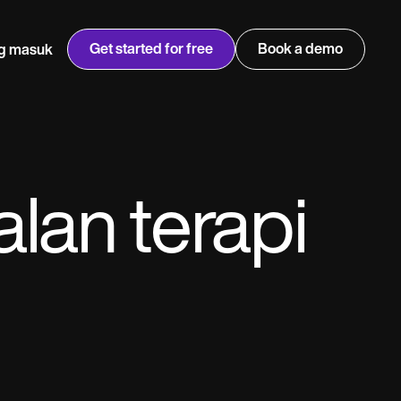
Get started for free
Book a demo
g masuk
w
Jen built LifeLoong Therapy alongside a demanding finance
 every type of practitioner — find the tools built for
career, with clients across the world.
Grow your business
lan terapi
View Jen’s story
Pengurusan amalan
Pematuhan dan keselamatan
Carepatron AI
Lihat aliran kerja penuh