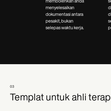
membolehkan anda
s
menyelesaikan
d
dokumentasi antara
d
pesakit, bukan
s
selepas waktu kerja.
p
03
Templat untuk ahli terapi