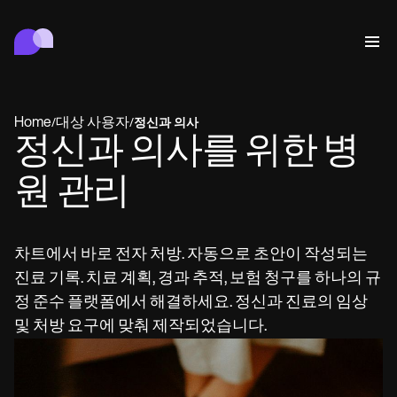
Carepatron
행동
의료
연합
웰니스
병원 관리
Features
규정 준수 및 보안
Home
대상 사용자
/
/
정신과 의사
Carepatron AI
정신과 의사를 위한 병
Who we're for
Get started for free
연결
Book a demo
원 관리
케어
Behavioral
일정
Online booking
Medical
완료
Counselors
상담
Automatic reminders
차트에서 바로 전자 처방. 자동으로 초안이 작성되는
Mental health
Allied
Telehealth video
Dentists
치료
진료 기록. 치료 계획, 경과 추적, 보험 청구를 하나의 규
메시지
Psychologists
In session notes
Get started for free
Nurse practitioners
병원 관리
Wellness
Dietitians
ePrescribe
정 준수 플랫폼에서 해결하세요. 정신과 진료의 임상
Client messaging
Therapists
NEW
Nurses
기록
규정 준수 및 보안
Nutritionists
Treatment plans
및 처방 요구에 맞춰 제작되었습니다.
Book a demo
SMS and email
Acupuncturists
Physicians
AI Scribe
Occupational therapists
Carepatron AI
Chiropractors
청구
Psychiatrists
로그인
Clinical notes
Physical therapists
Health coaches
Invoicing and payments
전체 워크플로우 보기
Social workers