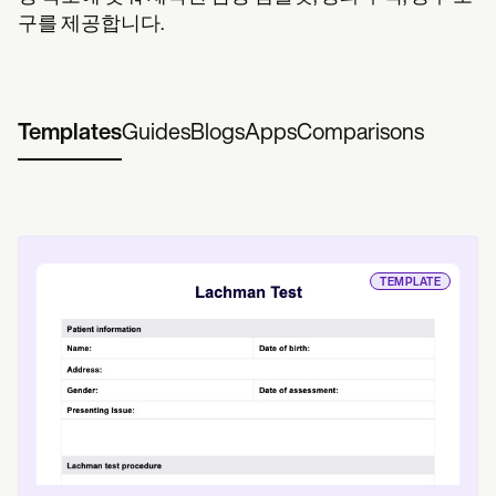
구를 제공합니다.
Templates
Guides
Blogs
Apps
Comparisons
TEMPLATE