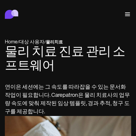
Carepatron
행동
의료
연합
웰니스
병원 관리
Features
규정 준수 및 보안
Home
대상 사용자
/
/
물리치료
Carepatron AI
물리 치료 진료 관리 소
Who we're for
Get started for free
연결
Book a demo
프트웨어
케어
Behavioral
일정
Online booking
Medical
완료
Counselors
상담
Automatic reminders
연이은 세션에는 그 속도를 따라잡을 수 있는 문서화
Mental health
Allied
Telehealth video
Dentists
치료
작업이 필요합니다. Carepatron은 물리 치료사의 업무
메시지
Psychologists
In session notes
Get started for free
Nurse practitioners
병원 관리
Wellness
Dietitians
ePrescribe
량 속도에 맞춰 제작된 임상 템플릿, 경과 추적, 청구 도
Client messaging
Therapists
NEW
Nurses
기록
규정 준수 및 보안
Nutritionists
Treatment plans
구를 제공합니다.
Book a demo
SMS and email
Acupuncturists
Physicians
AI Scribe
Occupational therapists
Carepatron AI
Chiropractors
청구
Psychiatrists
로그인
Clinical notes
Physical therapists
Health coaches
Invoicing and payments
전체 워크플로우 보기
Social workers