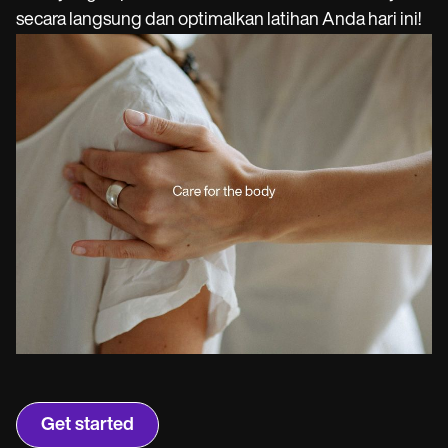
Life coaches
Insurance claims
secara langsung dan optimalkan latihan Anda hari ini!
Speech therapists
Massage therapists
Personal trainers
Get started