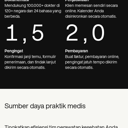
Dokumentasi
Penjadwalan
Mendukung 100.000+ dokter di
Klien memesan sendiri secara
120+ negara dan 24 bahasa yang
online. Kalender Anda
berbeda.
disinkronkan secara otomatis.
1,5
2,0
Pengingat
Pembayaran
Konfirmasi janji temu, formulir
Buat faktur, pembayaran online,
penerimaan, dan tindak lanjut
pengingat jatuh tempo dikirim
dikirim secara otomatis.
secara otomatis.
Sumber daya praktik medis
Tingkatkan efisiensi tim perawatan kesehatan Anda