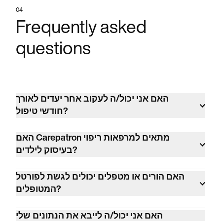
04
Frequently asked
questions
האם אני יכול/ה לעקוב אחר יעדים לאורך
חודשי טיפול?
כן. בחינם עם מספר בלתי מוגבל של מטופלים,
האם Carepatron מתאים למרפאות ריפוי
טיפול מרחוק, חיוב מטופלים ותיעוד רשומות
בעיסוק לילדים?
בעזרת AI.
כן. Carepatron משמש למעלה מ-100 סוגי
האם הורים או מטפלים יכולים לגשת לפורטל
מטפלים שונים בתחומי בריאות הנפש, מקצועות
המטופלים?
הבריאות, רפואה ובריאות כללית בלמעלה מ-120
כן. שתפו את הגישה לפורטל עם מטפלים או
מדינות, כולל אלפי מרפאים בעיסוק.
האם אני יכול/ה לייבא את הנתונים שלי
אפוטרופוסים לפי הצורך.