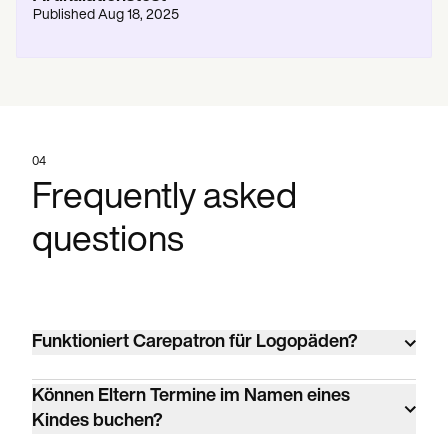
Published
Aug 18, 2025
04
Frequently asked
questions
Funktioniert Carepatron für Logopäden?
Ja. Carepatron wird von über 100
Können Eltern Termine im Namen eines
verschiedenen Klinikertypen in den
Kindes buchen?
Bereichen Verhaltensgesundheit,