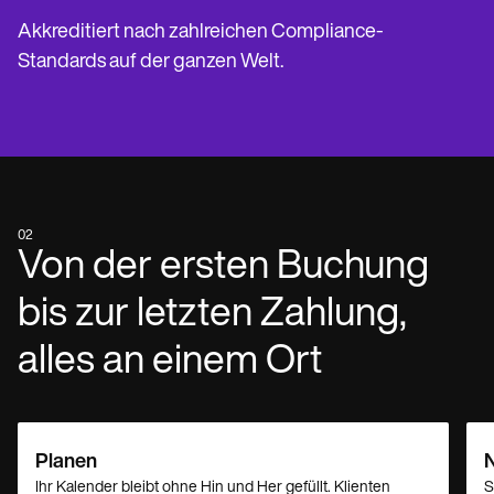
Akkreditiert nach zahlreichen Compliance-
Standards auf der ganzen Welt.
02
Von der ersten Buchung
bis zur letzten Zahlung,
alles an einem Ort
Planen
N
Ihr Kalender bleibt ohne Hin und Her gefüllt. Klienten
S