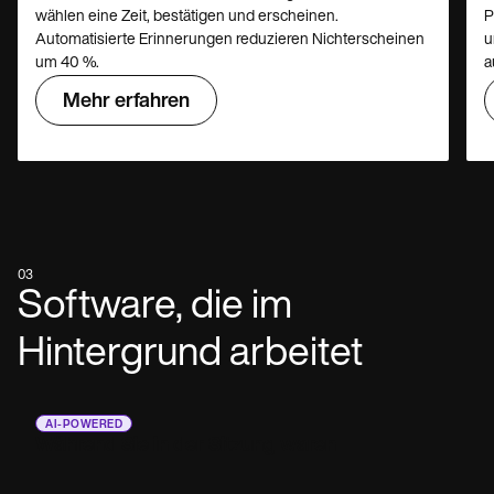
wählen eine Zeit, bestätigen und erscheinen.
P
Automatisierte Erinnerungen reduzieren Nichterscheinen
u
um 40 %.
a
Mehr erfahren
03
Software, die im
Hintergrund arbeitet
AI-POWERED
Während Sie in der Sitzung waren