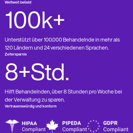
Life coaches
Insurance claims
Weltweit beliebt
Speech therapists
Massage therapists
100k+
Personal trainers
Unterstützt über 100.000 Behandelnde in mehr als
120 Ländern und 24 verschiedenen Sprachen.
Zeitersparnis
8+Std.
Hilft Behandelnden, über 8 Stunden pro Woche bei
der Verwaltung zu sparen.
Vertrauenswürdig und konform