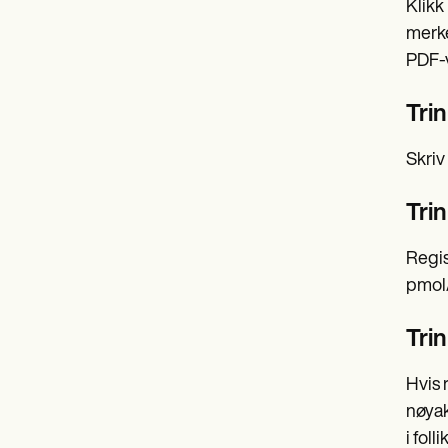
Klikk
merke
PDF-v
Trin
Skriv
Trin
Regis
pmol/
Trin
Hvis 
nøyak
i fol