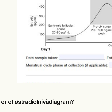
es
Insurance claims
 er et østradiolnivådiagram?