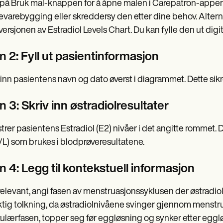
 på Bruk mal-knappen for å åpne malen i Carepatron-appen, s
varebygging eller skreddersy den etter dine behov. Alternat
ersjonen av Estradiol Levels Chart. Du kan fylle den ut digit
n 2: Fyll ut pasientinformasjon
 inn pasientens navn og dato øverst i diagrammet. Dette sikre
n 3: Skriv inn østradiolresultater
trer pasientens Estradiol (E2) nivåer i det angitte rommet.
L) som brukes i blodprøveresultatene.
n 4: Legg til kontekstuell informasjon
relevant, angi fasen av menstruasjonssyklusen der østradio
tig tolkning, da østradiolnivåene svinger gjennom menstru
likulærfasen, topper seg før eggløsning og synker etter eggl