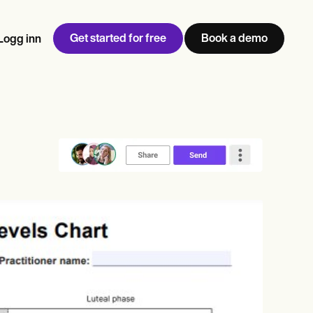
Get started for free
Book a demo
Logg inn
w
Jen built LifeLoong Therapy alongside a demanding finance
 every type of practitioner — find the tools built for
career, with clients across the world.
Grow your business
View Jen’s story
Praksisadministrasjon
Samsvar og sikkerhet
Carepatron AI
Vis hele arbeidsflyten