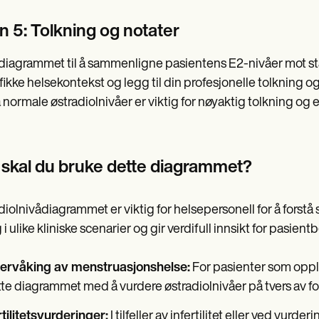
n 5: Tolkning og notater
diagrammet til å sammenligne pasientens E2-nivåer mot st
fikke helsekontekst og legg til din profesjonelle tolkning o
å normale østradiolnivåer er viktig for nøyaktig tolkning og
 skal du bruke dette diagrammet?
diolnivådiagrammet er viktig for helsepersonell for å forst
 i ulike kliniske scenarier og gir verdifull innsikt for pasien
ervåking av menstruasjonshelse:
For pasienter som oppl
te diagrammet med å vurdere østradiolnivåer på tvers av fo
tilitetsvurderinger:
I tilfeller av infertilitet eller ved vu