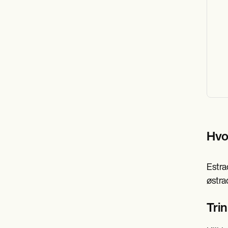
Hvo
Estra
østra
Tri