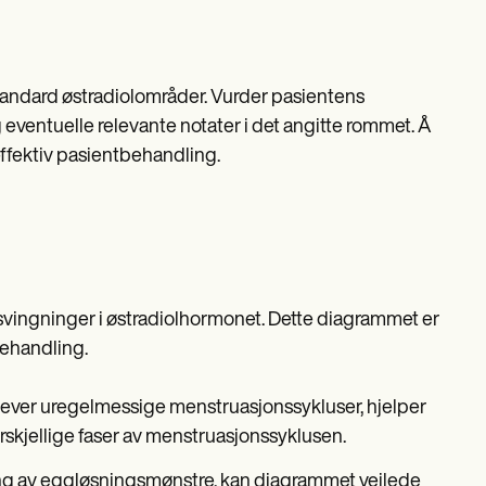
andard østradiolområder. Vurder pasientens
g eventuelle relevante notater i det angitte rommet. Å
 effektiv pasientbehandling.
å svingninger i østradiolhormonet. Dette diagrammet er
tbehandling.
ever uregelmessige menstruasjonssykluser, hjelper
rskjellige faser av menstruasjonssyklusen.
rdering av eggløsningsmønstre, kan diagrammet veilede