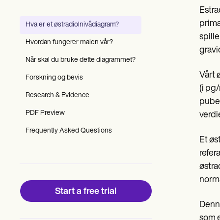
Patient Visit Summary Template
Estra
Help Center
Demos
primæ
Hva er et østradiolnivådiagram?
Training Hub
spill
Webinars
Hvordan fungerer malen vår?
Switch to Carepatron
gravid
Become a Partner
Når skal du bruke dette diagrammet?
Pricing
Vårt 
Forskning og bevis
Why Carepatron?
(i pg
Login
Research & Evidence
Get started
pubes
PDF Preview
verdi
Frequently Asked Questions
Et øs
refer
østra
norma
Start a free trial
Denne
som e