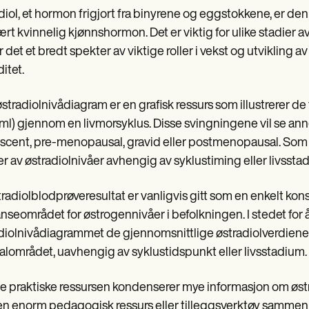
diol, et hormon frigjort fra binyrene og eggstokkene, er de
rt kvinnelig kjønnshormon. Det er viktig for ulike stadier av
er det et bredt spekter av viktige roller i vekst og utviklin
itet.
østradiolnivådiagram er en grafisk ressurs som illustrerer d
/ml) gjennom en livmorsyklus. Disse svingningene vil se an
cent, pre-menopausal, gravid eller postmenopausal. Som 
er av østradiolnivåer avhengig av syklustiming eller livssta
tradiolblodprøveresultat er vanligvis gitt som en enkelt k
anseområdet for østrogennivåer i befolkningen. I stedet for å 
diolnivådiagrammet de gjennomsnittlige østradiolverdiene 
lområdet, uavhengig av syklustidspunkt eller livsstadium.
 praktiske ressursen kondenserer mye informasjon om østrad
n enorm pedagogisk ressurs eller tilleggsverktøy sammen 