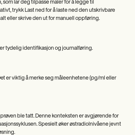
om lar deg tilpasse maler for å legge til
ivt, trykk Last ned for å laste ned den utskrivbare
alt eller skrive den ut for manuell oppføring.
r tydelig identifikasjon og journalføring.
 Det er viktig å merke seg måleenhetene (pg/ml eller
lprøven ble tatt. Denne konteksten er avgjørende for
asjonssyklusen. Spesielt øker østradiolnivåene jevnt
øsning.