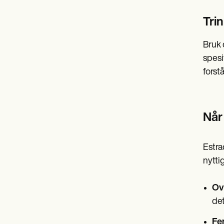
Trin
Bruk 
spesi
forst
Når
Estra
nyttig
Ov
det
Fer