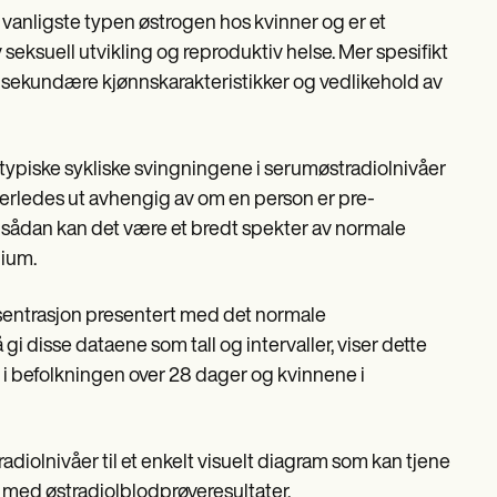
n vanligste typen østrogen hos kvinner og er et
 seksuell utvikling og reproduktiv helse. Mer spesifikt
g av sekundære kjønnskarakteristikker og vedlikehold av
e typiske sykliske svingningene i serumøstradiolnivåer
nerledes ut avhengig av om en person er pre-
sådan kan det være et bredt spekter av normale
dium.
onsentrasjon presentert med det normale
gi disse dataene som tall og intervaller, viser dette
i befolkningen over 28 dager og kvinnene i
iolnivåer til et enkelt visuelt diagram som kan tjene
med østradiolblodprøveresultater.