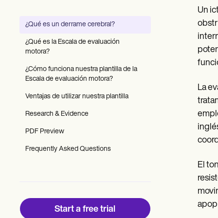
Patient Visit Summary Template
Un ic
Help Center
Demos
obstr
¿Qué es un derrame cerebral?
Training Hub
inter
Webinars
¿Qué es la Escala de evaluación
Switch to Carepatron
poten
motora?
Become a Partner
funci
Pricing
¿Cómo funciona nuestra plantilla de la
Why Carepatron?
Escala de evaluación motora?
La ev
Login
Ventajas de utilizar nuestra plantilla
Get started
trata
emple
Research & Evidence
inglés
PDF Preview
coord
Frequently Asked Questions
El to
resis
movim
apopl
Start a free trial