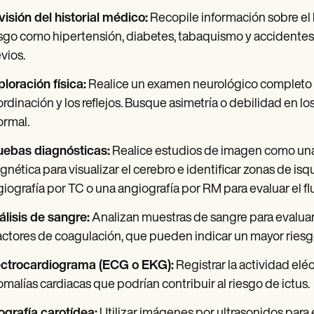
isión del historial médico:
Recopile información sobre el h
sgo como hipertensión, diabetes, tabaquismo y accidentes 
vios.
loración física:
Realice un examen neurológico completo par
rdinación y los reflejos. Busque asimetría o debilidad en lo
ormal.
uebas diagnósticas:
Realice estudios de imagen como una
nética para visualizar el cerebro e identificar zonas de i
iografía por TC o una angiografía por RM para evaluar el flu
lisis de sangre:
Analizan muestras de sangre para evaluar
actores de coagulación, que pueden indicar un mayor riesgo
ectrocardiograma (ECG o EKG):
Registrar la actividad eléc
malías cardiacas que podrían contribuir al riesgo de ictus.
grafía carotídea:
Utilizar imágenes por ultrasonidos para