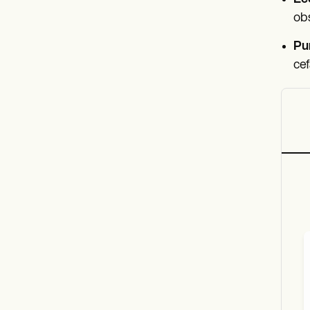
obs
Pu
cef