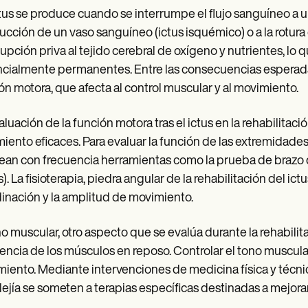
tus se produce cuando se interrumpe el flujo sanguíneo a un
ucción de un vaso sanguíneo (ictus isquémico) o a la rotura
rupción priva al tejido cerebral de oxígeno y nutrientes, lo 
cialmente permanentes. Entre las consecuencias esperadas 
ón motora, que afecta al control muscular y al movimiento.
aluación de la función motora tras el ictus en la rehabilitaci
miento eficaces. Para evaluar la función de las extremidades 
an con frecuencia herramientas como la prueba de brazo de
). La fisioterapia, piedra angular de la rehabilitación del ict
inación y la amplitud de movimiento.
no muscular, otro aspecto que se evalúa durante la rehabilitaci
tencia de los músculos en reposo. Controlar el tono muscular
iento. Mediante intervenciones de medicina física y técnica
ejía se someten a terapias específicas destinadas a mejorar