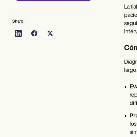
La fi
pacie
Share
segui
inter
Cóm
Diagn
largo
Ev
rep
dif
Pr
los
sín