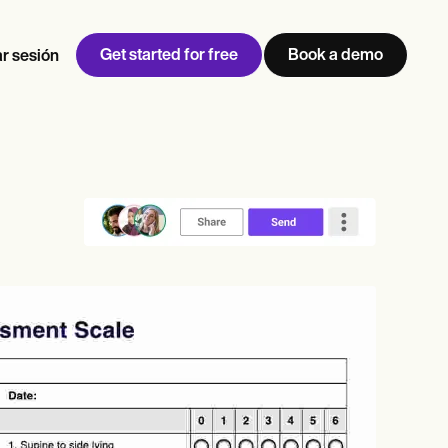
Get started for free
Book a demo
ar sesión
w
Jen built LifeLoong Therapy alongside a demanding finance
 every type of practitioner — find the tools built for
career, with clients across the world.
Grow your business
View Jen’s story
Gestión de consultas
Cumplimiento y seguridad
IA de Carepatron
Ver el flujo de trabajo completo