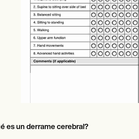
es
Insurance claims
é es un derrame cerebral?