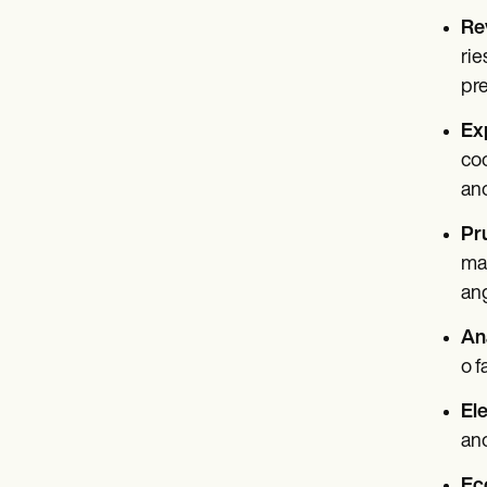
Rev
rie
pre
Exp
coo
an
Pr
mag
ang
Aná
o f
El
ano
Eco