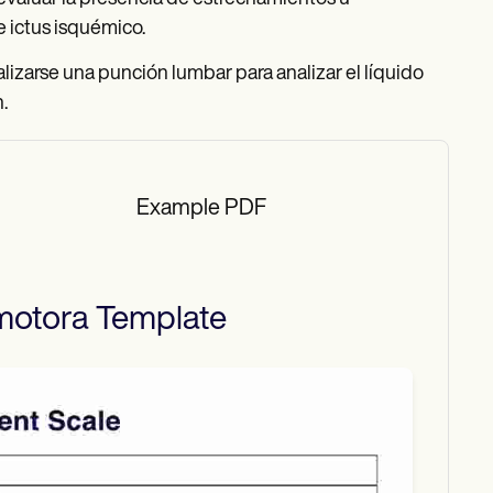
e ictus isquémico.
izarse una punción lumbar para analizar el líquido
.
Example PDF
motora
Template